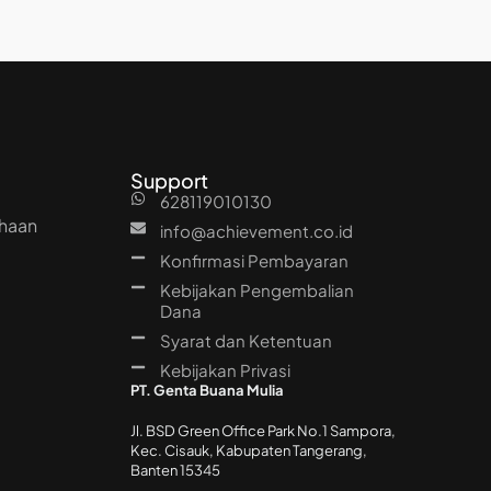
Support
628119010130
ahaan
info@achievement.co.id
Konfirmasi Pembayaran
Kebijakan Pengembalian
Dana
Syarat dan Ketentuan
Kebijakan Privasi
PT. Genta Buana Mulia
Jl. BSD Green Office Park No.1 Sampora,
Kec. Cisauk, Kabupaten Tangerang,
Banten 15345