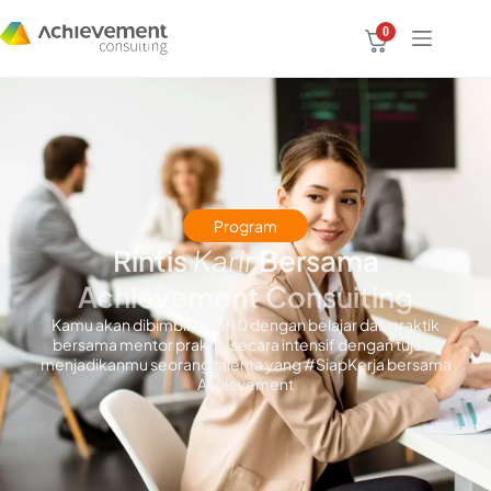
0
Program
Rintis
Karir
Bersama
Achievement Consuiting
Kamu akan dibimbing dari 0 dengan belajar dan praktik
bersama mentor praktisi secara intensif dengan tujuan
menjadikanmu seorang talenta yang #SiapKerja bersama
Achievement