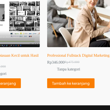
saan Kecil untuk Hasil
Professional Fullstack Digital Marketing
Rp
346.000
Rp
475.000
.000
Tanpa kategori
gori
keranjang
Tambah ke keranjang