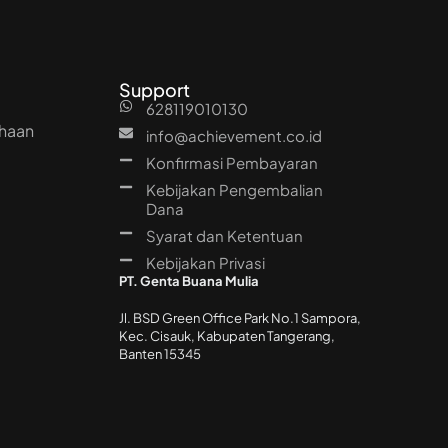
Support
628119010130
ahaan
info@achievement.co.id
Konfirmasi Pembayaran
Kebijakan Pengembalian
Dana
Syarat dan Ketentuan
Kebijakan Privasi
PT. Genta Buana Mulia
Jl. BSD Green Office Park No.1 Sampora,
Kec. Cisauk, Kabupaten Tangerang,
Banten 15345