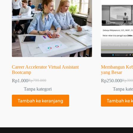
Career Accelerator Virtual Assistant
Membangun Kebia
Bootcamp
yang Besar
Rp
1.000
Rp
250.000
Rp
799.000
Rp
300
Tanpa kategori
Tanpa kate
Tambah ke keranjang
Tambah ke 